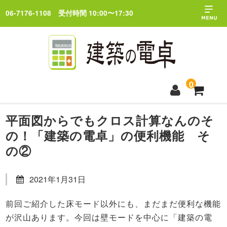
06-7176-1108
受付時間 10:00〜17:30
0
平面図からでもクロス計算なんのそ
トップページ
の！「建築の電卓」の便利機能 そ
の②
料金プラン
2021年1月31日
ブログ
前回ご紹介した床モード以外にも、まだまだ便利な機能
が沢山あります。今回は壁モードを中心に「建築の電